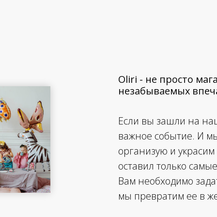
Oliri - не просто м
незабываемых впеча
Если вы зашли на наш
важное событие. И м
организую и украсим
оставил только самы
Вам необходимо зада
мы превратим ее в ж