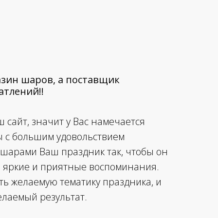
агазин шаров, а поставщик
тлений!!
 сайт, значит у Вас намечается
ы с большим удовольствием
 шарами Ваш праздник так, чтобы он
е яркие и приятные воспоминания.
ть желаемую тематику праздника, и
елаемый результат.