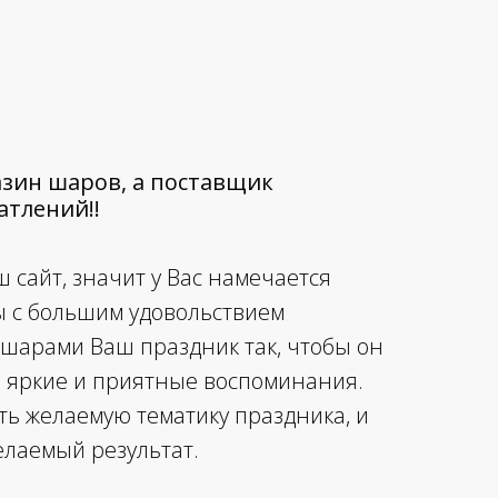
агазин шаров, а поставщик
тлений!!
 сайт, значит у Вас намечается
ы с большим удовольствием
 шарами Ваш праздник так, чтобы он
е яркие и приятные воспоминания.
ть желаемую тематику праздника, и
елаемый результат.