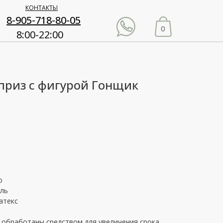
КОНТАКТЫ
8-905-718-80-05
0
8:00-22:00
приз с фигурой Гонщик
ю
уль
атекс
 обработаны средством для увеличения срока