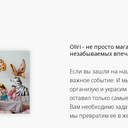
Oliri - не просто м
незабываемых впеча
Если вы зашли на наш
важное событие. И м
организую и украсим
оставил только самы
Вам необходимо зада
мы превратим ее в ж