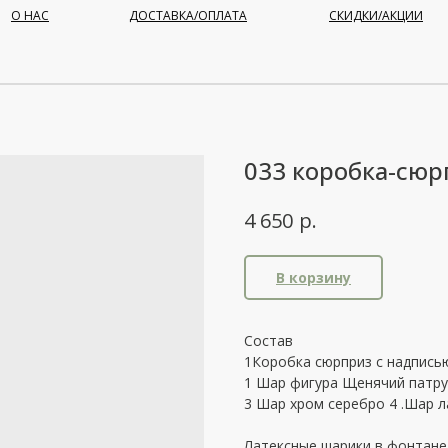
О НАС
ДОСТАВКА/ОПЛАТА
СКИДКИ/АКЦИИ
033 коробка-сюр
р.
4 650
В корзину
Состав
1Коробка сюрприз с надпись
1 Шар фигура Щенячий патр
3 Шар хром серебро 4 .Шар л
Латексные шарики в фонтане