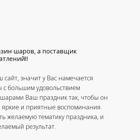
агазин шаров, а поставщик
тлений!!
 сайт, значит у Вас намечается
ы с большим удовольствием
 шарами Ваш праздник так, чтобы он
е яркие и приятные воспоминания.
ть желаемую тематику праздника, и
елаемый результат.