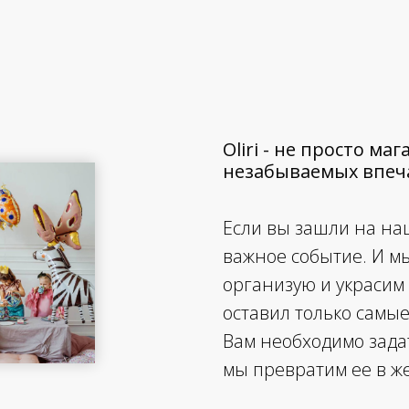
Oliri - не просто м
незабываемых впеча
Если вы зашли на наш
важное событие. И м
организую и украсим
оставил только самы
Вам необходимо зада
мы превратим ее в ж